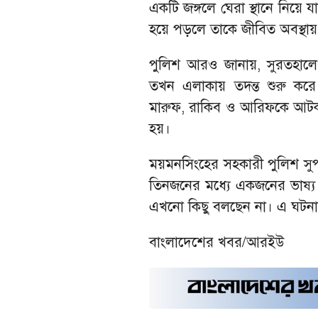
একটি জঙ্গলে ঘেরা স্থানে নিয়ে য
হয়ে পড়লে তাকে জীবিত অবস্থা
পুলিশ আরও জানায়, সুরতহালে 
তখন এলাকায় তদন্ত শুরু করে
মারুফ, রাকিব ও আরিফকে আটক
হয়।
ময়মনসিংহের সহকারী পুলিশ সুপার 
তিনজনের মধ্যে একজনের ভাষ্য 
এখনো কিছু বলছেন না। এ ঘটনায়
বাংলাদেশের খবর/আরইউ