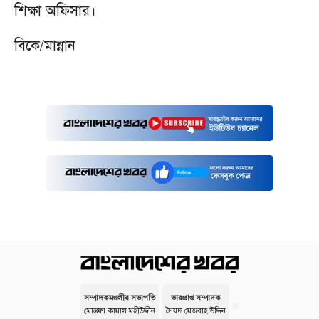
শিক্ষা অফিসার।
বিকে/মান্নান
সম্পাদকমণ্ডলীর সভাপতি
ভারপ্রাপ্ত সম্পাদক
মোস্তফা কামাল মহীউদ্দীন
সৈয়দ মেজবাহ উদ্দিন