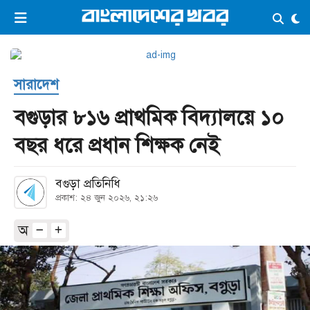
×
ভিডিও
ই-পেপার
লগইন
সারাদেশ
প্রচ্ছদ
সর্বশেষ
বগুড়ার ৮১৬ প্রাথমিক বিদ্যালয়ে ১০
সব বিভাগ
আর্কাইভ
বছর ধরে প্রধান শিক্ষক নেই
কনভার্টার
বগুড়া প্রতিনিধি
প্রকাশ: ২৪ জুন ২০২৬, ২১:২৬
অ