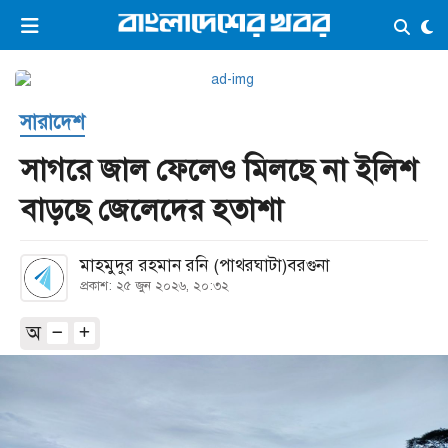
×
ভিডিও
ই-পেপার
লগইন
সারাদেশ
প্রচ্ছদ
সর্বশেষ
সাগরে জাল ফেলেও মিলছে না ইলিশ
সব বিভাগ
আর্কাইভ
বাড়ছে জেলেদের হতাশা
কনভার্টার
মাহমুদুর রহমান রনি (পাথরঘাটা)বরগুনা
প্রকাশ: ২৫ জুন ২০২৬, ২০:৩২
অ