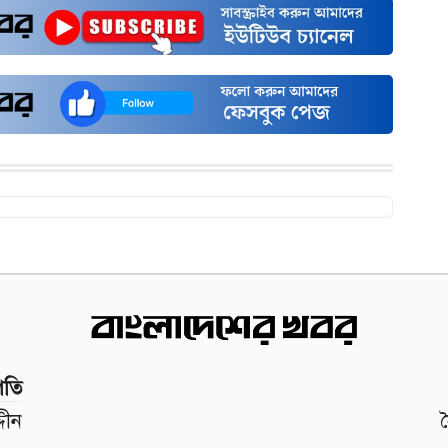
পতি
দীন