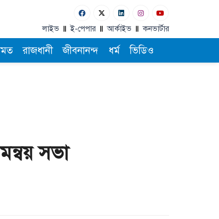
লাইভ
ই-পেপার
আর্কাইভ
কনভার্টার
ামত
রাজধানী
জীবনানন্দ
ধর্ম
ভিডিও
মন্বয় সভা