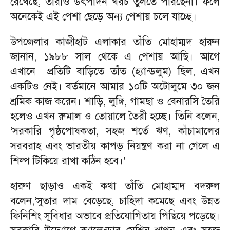
রেখেছে, তারাও উৎপাদন খরচ তুলতে পারছেনা। ফলে
অনেকেই এই পেশা ছেড়ে অন্য পেশায় চলে যাচ্ছে।
উপজেলার কাজীহাট এলাকার তাঁতি মোহাম্মদ হারুন
জানান, ১৯৮৮ সাল থেকে এ পেশায় আছি। আগে
এখানে প্রতিটি বাড়িতে তাঁত (হ্যান্ডলুম) ছিল, এখন
একটিও নেই। বর্তমানে আমার ১০টি অটোলুমে ৩০ জন
শ্রমিক কাজ করেন। শাড়ি, লুঙ্গি, গামছা ও বেনারসি তৈরি
হলেও এখন রুমাল ও তোয়ালে তৈরী হচ্ছে। তিনি বলেন,
‘সরকারি পৃষ্ঠপোষকতা, সহজ শর্তে ঋণ, কাঁচামালের
সরবরাহ এবং ভারতীয় কাপড় নিয়ন্ত্রণ করা না গেলে এ
শিল্প টিকিয়ে রাখা কঠিন হবে।’
হারুণ ছাড়াও একই কথা তাঁতি মোহাম্মদ বদরুল
বলেন,‘সুতার দাম বেড়েছে, চাহিদা কমেছে এবং উন্নত
ফিনিশিং সুবিধার অভাবে প্রতিযোগিতায় পিছিয়ে পড়েছে।