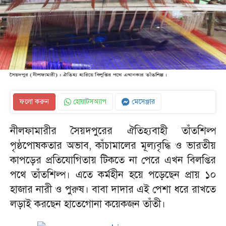
ফলো করুন
হোয়াটসঅ্যাপ
মেসেঞ্জার
নীলফামারীর সৈয়দপুরের ঐতিহ্যবাহী তাঁতশিল্প
পৃষ্ঠপোষকতার অভাব, কাঁচামালের মূল্যবৃদ্ধি ও ভারতীয়
কাপড়ের প্রতিযোগিতায় টিকতে না পেরে এখন বিলপ্তির
পথে তাঁতশিল্প। এতে কর্মহীন হয়ে পড়েছেন প্রায় ১০
হাজার নারী ও পুরুষ। বাবা দাদার এই পেশা ধরে রাখতে
লড়াই করছেন হাতেগোনা কয়েকজন তাঁতী।