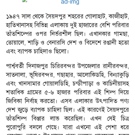
১৯৪৭ সাল থেকে সৈয়দপুর শহরের গোলাহাট, কাজীহাট,
হাতিখানাসহ বিভিন্ন এলাকায় দুই হাজারের বেশি পরিবার
তাঁতশিল্পের ওপর নির্ভরশীল ছিল। এখানকার গামছা,
তোয়ালে, শাড়ি ও বেনারসি দেশ ও বিদেশে রপ্তানী হতো
এবং ব্যাপক চাহিদাও ছিলো।
পার্শ্ববর্তী দিনাজপুর চিরিরবন্দর উপজেলার রানীরবন্দর,
সাতনালা, ভূষিরবন্দর, গছাহার, আলোকিডহি, বিন্যাকুড়ি
এবং খানসামার গোয়ালডিহি, চন্ডীপাড়া ও কাচিনীয়াসহ
শতাধিক গ্রামের ৫-৬ হাজার পরিবার এই শিল্প দিয়ে
জিবিকা নির্বাহ করতো। এসব এলাকার উৎপাদিত পণ্য
দেশ জুড়ে ব্যাপক চাহিদা ছিল। এই কারণেই সৈয়দপুরে
তাঁতশিল্প বিস্তার লাভ করেছিল। এখন সেই চিত্র
পুরোপুরি বদলে গেছে। যারা এখনো এই পেশা ধরে