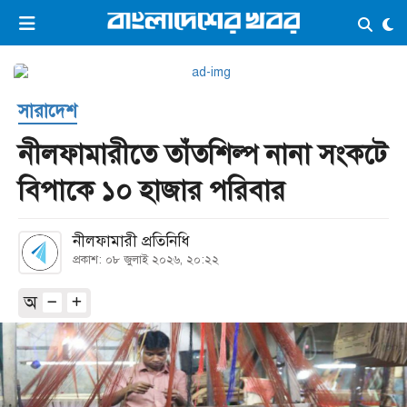
×
ভিডিও
ই-পেপার
লগইন
সারাদেশ
প্রচ্ছদ
সর্বশেষ
নীলফামারীতে তাঁতশিল্প নানা সংকটে
সব বিভাগ
আর্কাইভ
বিপাকে ১০ হাজার পরিবার
কনভার্টার
নীলফামারী প্রতিনিধি
প্রকাশ: ০৮ জুলাই ২০২৬, ২০:২২
অ