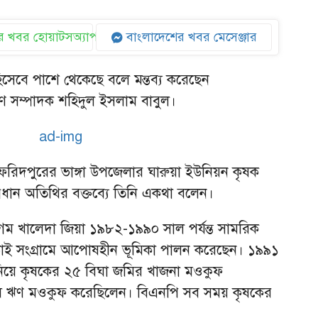
 খবর হোয়াটসঅ্যাপ
বাংলাদেশের খবর মেসেঞ্জার
িসেবে পাশে থেকেছে বলে মন্তব্য করেছেন
ণ সম্পাদক শহিদুল ইসলাম বাবুল।
ফরিদপুরের ভাঙ্গা উপজেলার ঘারুয়া ইউনিয়ন কৃষক
ধান অতিথির বক্তব্যে তিনি একথা বলেন।
ম খালেদা জিয়া ১৯৮২-১৯৯০ সাল পর্যন্ত সামরিক
লড়াই সংগ্রামে আপোষহীন ভূমিকা পালন করেছেন। ১৯৯১
ত্ব নিয়ে কৃষকের ২৫ বিঘা জমির খাজনা মওকুফ
ষি ঋণ মওকুফ করেছিলেন। বিএনপি সব সময় কৃষকের