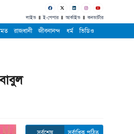
লাইভ
ই-পেপার
আর্কাইভ
কনভার্টার
ামত
রাজধানী
জীবনানন্দ
ধর্ম
ভিডিও
বাবুল
সর্বশেষ
সর্বাধিক পঠিত