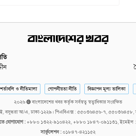
পতি
দীন
শর্তাবলি ও নীতিমালা
গোপনীয়তা নীতি
বিজ্ঞাপন মূল্য তালিকা
২০২৬
বাংলাদেশের খবর কর্তৃক সর্বস্বত্ব স্বত্বাধিকার সংরক্ষিত
লক-ই, বসুন্ধরা আ/এ, ঢাকা-১২২৯। পিএবিএক্স : ৫৫০৩৬৪৫৬-৭, ৫৫০৩৬৪৫৮
দিতে যোগাযোগ :
+৮৮০ ১৩২২-৯১০৪২২, +৮৮০ ১৮৪৭-০৯১১৩১, ইমেইল :
সার্কুলেশন :
০১৮৪৭-৪২১১৫২