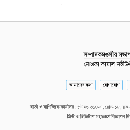
সম্পাদকমণ্ডলীর সভা
মোস্তফা কামাল মহীউদ্
আমাদের কথা
যোগাযোগ
বার্তা ও বাণিজ্যিক কার্যালয় :
প্লট নং-৩১৪/এ, রোড-১৮, ব্
প্রিন্ট ও ডিজিটাল
সংস্করণে বিজ্ঞাপন 