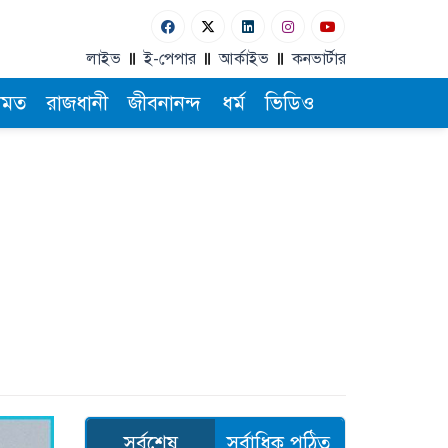
লাইভ
ই-পেপার
আর্কাইভ
কনভার্টার
ামত
রাজধানী
জীবনানন্দ
ধর্ম
ভিডিও
সর্বশেষ
সর্বাধিক পঠিত