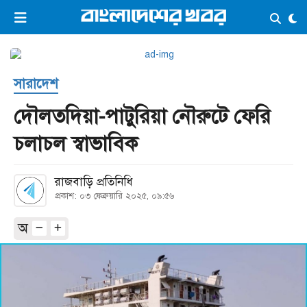
×
ভিডিও
ই-পেপার
লগইন
সারাদেশ
প্রচ্ছদ
সর্বশেষ
দৌলতদিয়া-পাটুরিয়া নৌরুটে ফেরি
সব বিভাগ
আর্কাইভ
চলাচল স্বাভাবিক
কনভার্টার
রাজবাড়ি প্রতিনিধি
প্রকাশ: ০৩ ফেব্রুয়ারি ২০২৫, ০৯:৫৬
অ