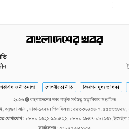
পতি
দীন
শর্তাবলি ও নীতিমালা
গোপনীয়তা নীতি
বিজ্ঞাপন মূল্য তালিকা
২০২৬
বাংলাদেশের খবর কর্তৃক সর্বস্বত্ব স্বত্বাধিকার সংরক্ষিত
লক-ই, বসুন্ধরা আ/এ, ঢাকা-১২২৯। পিএবিএক্স : ৫৫০৩৬৪৫৬-৭, ৫৫০৩৬৪৫৮
দিতে যোগাযোগ :
+৮৮০ ১৩২২-৯১০৪২২, +৮৮০ ১৮৪৭-০৯১১৩১, ইমেইল :
সার্কুলেশন :
০১৮৪৭-৪২১১৫২