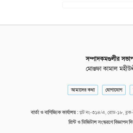
সম্পাদকমণ্ডলীর সভা
মোস্তফা কামাল মহীউদ্
আমাদের কথা
যোগাযোগ
বার্তা ও বাণিজ্যিক কার্যালয় :
প্লট নং-৩১৪/এ, রোড-১৮, ব্
প্রিন্ট ও ডিজিটাল
সংস্করণে বিজ্ঞাপন 