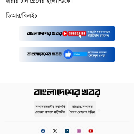
হারায় টনি গ্রেগের ইংল্যান্ডকে।
ডিআর/বিএইচ
সম্পাদকমণ্ডলীর সভাপতি
ভারপ্রাপ্ত সম্পাদক
মোস্তফা কামাল মহীউদ্দীন
সৈয়দ মেজবাহ উদ্দিন