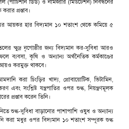
িল (পার্টিশান ডিড) ও নামজারি (মিউটেশন) নিবন্ধনের
রার প্রস্তাব।
দ্যালয়ের আয়কর হার বিদ্যমান ১০ শতাংশ থেকে কমিয়ে ৫
ের ক্ষুদ্র নৃগোষ্ঠীর জন্য বিদ্যমান কর-সুবিধা আরও
 ফলে ব্যবসা, কৃষি ও অন্যান্য অর্থনৈতিক কর্মকাণ্ডের
 আয়ও করমুক্ত থাকবে।
দানি করা চিংড়ির খাদ্য, প্রোবায়োটিক, ভিটামিন,
 এবং সংশ্লিষ্ট যন্ত্রপাতির ওপর শুল্ক, নিয়ন্ত্রণমূলক
াহারের প্রস্তাব করেন তিনি।
তে শুল্ক-সুবিধা বাড়ানোর পাশাপাশি ওষুধ ও অন্যান্য
ি করা মধুর ওপর বিদ্যমান ১০ শতাংশ সম্পূরক শুল্ক