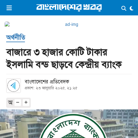
×
ভিডিও
ই-পেপার
লগইন
অর্থনীতি
প্রচ্ছদ
সর্বশেষ
বাজারে ৩ হাজার কোটি টাকার
সব বিভাগ
আর্কাইভ
ইসলামি বন্ড ছাড়বে কেন্দ্রীয় ব্যাংক
কনভার্টার
বাংলাদেশের প্রতিবেদক
প্রকাশ: ২৩ জানুয়ারি ২০২৫, ২১:২৫
অ