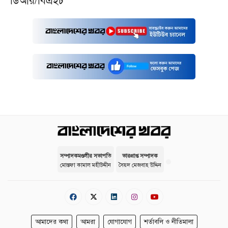
ডিআর/বিএইচ
সম্পাদকমণ্ডলীর সভাপতি
ভারপ্রাপ্ত সম্পাদক
মোস্তফা কামাল মহীউদ্দীন
সৈয়দ মেজবাহ উদ্দিন
আমাদের কথা
আমরা
যোগাযোগ
শর্তাবলি ও নীতিমালা