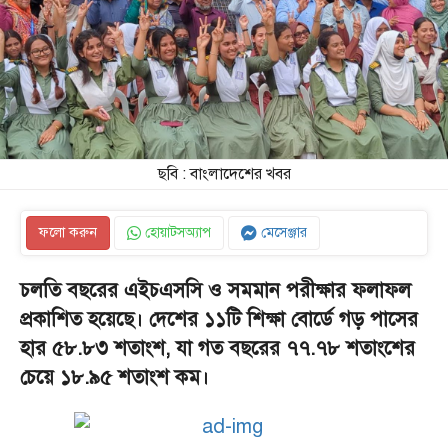
ছবি : বাংলাদেশের খবর
ফলো করুন
হোয়াটসঅ্যাপ
মেসেঞ্জার
চলতি বছরের এইচএসসি ও সমমান পরীক্ষার ফলাফল
প্রকাশিত হয়েছে। দেশের ১১টি শিক্ষা বোর্ডে গড় পাসের
হার ৫৮.৮৩ শতাংশ, যা গত বছরের ৭৭.৭৮ শতাংশের
চেয়ে ১৮.৯৫ শতাংশ কম।