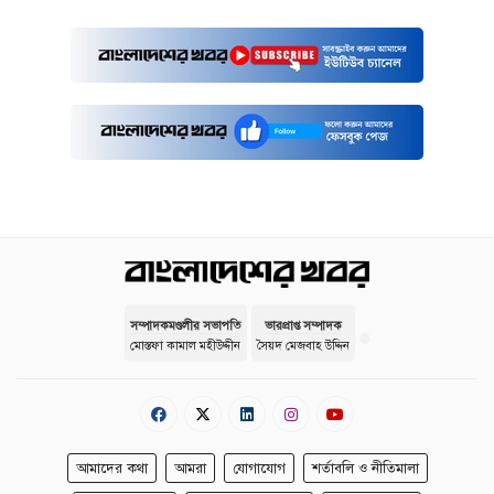
সম্পাদকমণ্ডলীর সভাপতি
ভারপ্রাপ্ত সম্পাদক
মোস্তফা কামাল মহীউদ্দীন
সৈয়দ মেজবাহ উদ্দিন
আমাদের কথা
আমরা
যোগাযোগ
শর্তাবলি ও নীতিমালা