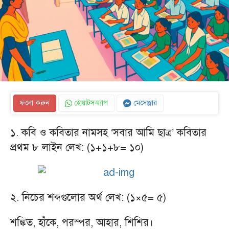
ফলো করুন
হোয়াটসঅ্যাপ
মেসেঞ্জার
১. কবি ও কবিতার নামসহ ‘সবার আমি ছাত্র’ কবিতার
প্রথম ৮ লাইন লেখ: (১+১+৮= ১০)
২. নিচের শব্দগুলোর অর্থ লেখ: (১×৫= ৫)
শঙ্কিত, হাঁকে, পরস্পর, আহার, শিশির।