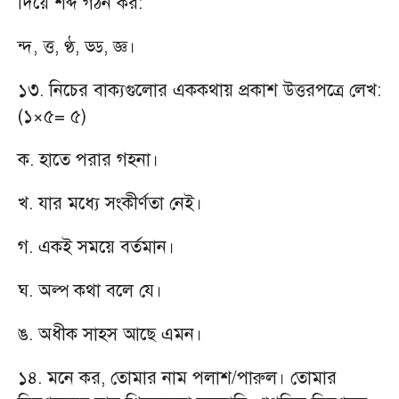
দিয়ে শব্দ গঠন কর:
ন্দ, ত্ত, ণ্ঠ, ড্ড, জ্ঞ।
১৩. নিচের বাক্যগুলোর এককথায় প্রকাশ উত্তরপত্রে লেখ:
(১×৫= ৫)
ক. হাতে পরার গহনা।
খ. যার মধ্যে সংকীর্ণতা নেই।
গ. একই সময়ে বর্তমান।
ঘ. অল্প কথা বলে যে।
ঙ. অধীক সাহস আছে এমন।
১৪. মনে কর, তোমার নাম পলাশ/পারুল। তোমার