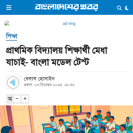
×
ভিডিও
ই-পেপার
লগইন
শিক্ষা
প্রচ্ছদ
সর্বশেষ
প্রাথমিক বিদ্যালয় শিক্ষার্থী মেধা
সব বিভাগ
আর্কাইভ
যাচাই- বাংলা মডেল টেস্ট
কনভার্টার
বেলাল হোসাইন
প্রকাশ: ০৩ ডিসেম্বর ২০২৫, ০৮:৫৬
অ