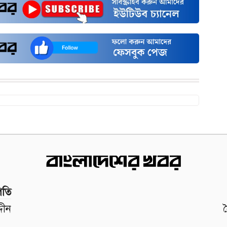
পতি
দীন