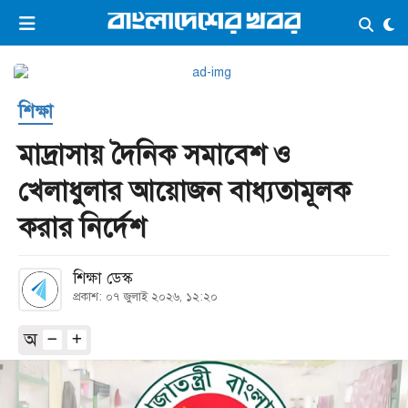
×
ভিডিও
ই-পেপার
লগইন
শিক্ষা
প্রচ্ছদ
সর্বশেষ
মাদ্রাসায় দৈনিক সমাবেশ ও
সব বিভাগ
আর্কাইভ
খেলাধুলার আয়োজন বাধ্যতামূলক
কনভার্টার
করার নির্দেশ
শিক্ষা ডেস্ক
প্রকাশ: ০৭ জুলাই ২০২৬, ১২:২০
অ