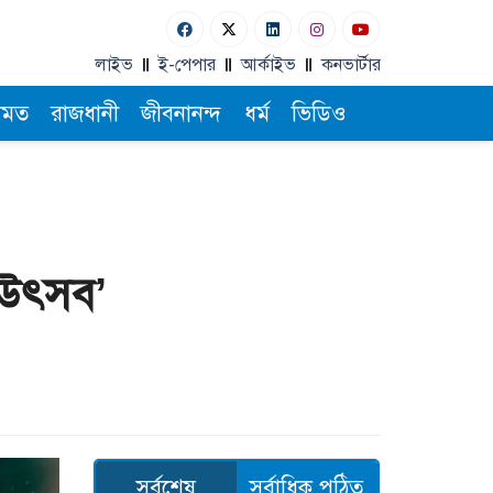
লাইভ
ই-পেপার
আর্কাইভ
কনভার্টার
ামত
রাজধানী
জীবনানন্দ
ধর্ম
ভিডিও
 ‘উৎসব’
সর্বশেষ
সর্বাধিক পঠিত