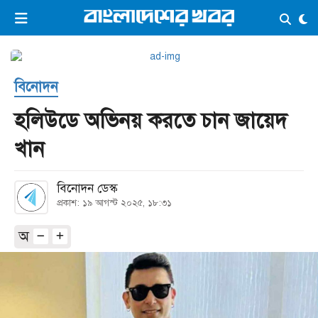
×
ভিডিও
ই-পেপার
লগইন
বিনোদন
প্রচ্ছদ
সর্বশেষ
হলিউডে অভিনয় করতে চান জায়েদ
সব বিভাগ
আর্কাইভ
খান
কনভার্টার
বিনোদন ডেস্ক
প্রকাশ: ১৯ আগস্ট ২০২৫, ১৮:৩১
অ