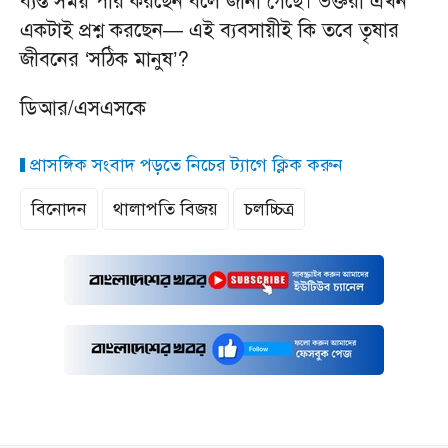
ব্যস্ত সময় পার করছেন বলে জানা গেছে। ভক্তরা এখন
একটাই প্রশ্ন করছেন— এই ব্যবসায়ীই কি তবে তৃষার
জীবনের ‘সঠিক মানুষ’?
ডিআর/এসএসকে
প্রাসঙ্গিক সংবাদ পড়তে নিচের ট্যাগে ক্লিক করুন
বিনোদন
থালাপতি বিজয়
চলচ্চিত্র