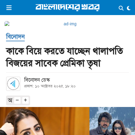
×
ভিডিও
ই-পেপার
লগইন
বিনোদন
প্রচ্ছদ
সর্বশেষ
কাকে বিয়ে করতে যাচ্ছেন থালাপতি
সব বিভাগ
আর্কাইভ
বিজয়ের সাবেক প্রেমিকা তৃষা
কনভার্টার
বিনোদন ডেস্ক
প্রকাশ: ১০ অক্টোবর ২০২৫, ১৮:২০
অ