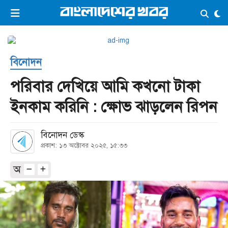
×
ভিডিও
ই-পেপার
লগইন
বিনোদন
প্রচ্ছদ
সর্বশেষ
পরিবার দেখিয়ে আমি কখনো টাকা
সব বিভাগ
আর্কাইভ
ইনকাম করিনি : ক্ষোভ ঝাড়লেন রিপন
কনভার্টার
বিনোদন ডেস্ক
প্রকাশ: ১৩ অক্টোবর ২০২৫, ১৫:৩৩
অ