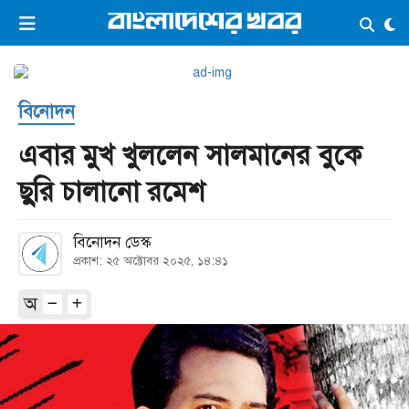
×
ভিডিও
ই-পেপার
লগইন
বিনোদন
প্রচ্ছদ
সর্বশেষ
এবার মুখ খুললেন সালমানের বুকে
সব বিভাগ
আর্কাইভ
ছুরি চালানো রমেশ
কনভার্টার
বিনোদন ডেস্ক
প্রকাশ: ২৫ অক্টোবর ২০২৫, ১৪:৪১
অ