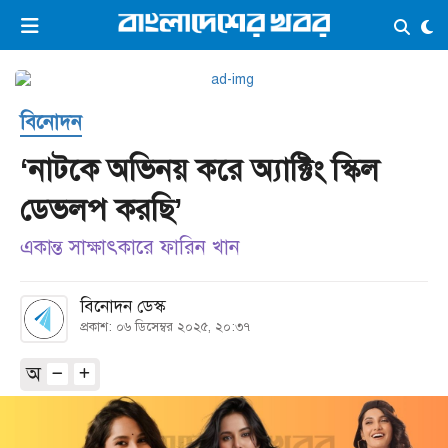
×
ভিডিও
ই-পেপার
লগইন
বিনোদন
প্রচ্ছদ
সর্বশেষ
‘নাটকে অভিনয় করে অ্যাক্টিং স্কিল
সব বিভাগ
আর্কাইভ
ডেভলপ করছি’
কনভার্টার
একান্ত সাক্ষাৎকারে ফারিন খান
বিনোদন ডেস্ক
প্রকাশ: ০৬ ডিসেম্বর ২০২৫, ২০:৩৭
অ