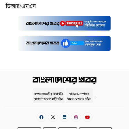
ডিআর/এমএন
সম্পাদকমণ্ডলীর সভাপতি
ভারপ্রাপ্ত সম্পাদক
মোস্তফা কামাল মহীউদ্দীন
সৈয়দ মেজবাহ উদ্দিন