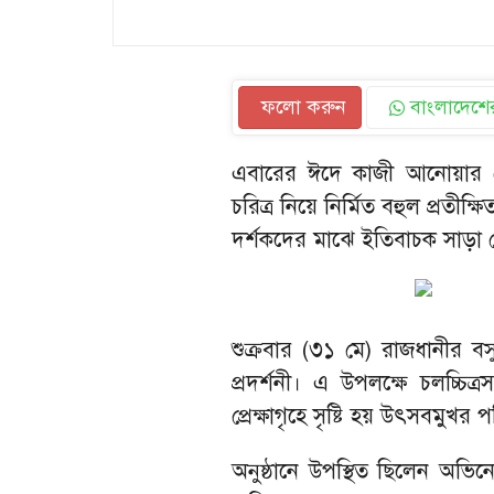
ফলো করুন
বাংলাদেশের
এবারের ঈদে কাজী আনোয়ার হো
চরিত্র নিয়ে নির্মিত বহুল প্রতীক্
দর্শকদের মাঝে ইতিবাচক সাড়া
শুক্রবার (৩১ মে) রাজধানীর বসুন
প্রদর্শনী। এ উপলক্ষে চলচ্চিত্র
প্রেক্ষাগৃহে সৃষ্টি হয় উৎসবমুখর
অনুষ্ঠানে উপস্থিত ছিলেন অভিন