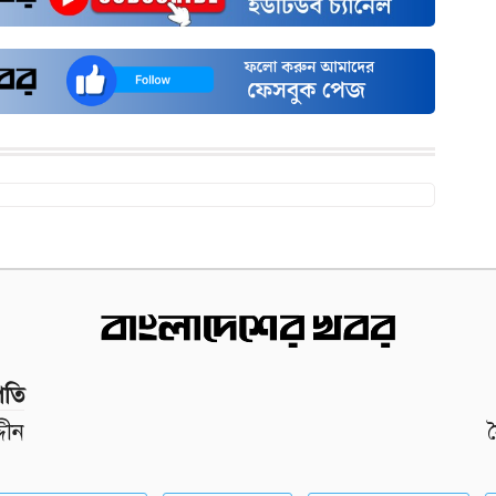
পতি
দীন