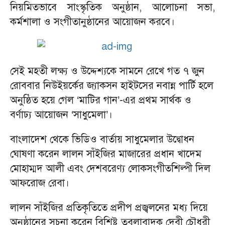
নিয়মিতভাবে সাংস্কৃতিক অনুষ্ঠান, আলোচনা সভা,
কর্মশালা ও সংগীতানুষ্ঠানের আয়োজন করবে।
সেই মহতী লক্ষ্য ও উদ্দেশ্যকে সামনে রেখে গত ৭ জুন
রোববার নিউইয়র্কের জ্যাকসন হাইটসের নবান্ন পার্টি হলে
অনুষ্ঠিত হয়ে গেল ‘মাটির গান’-এর প্রথম সার্থক ও
বর্ণাঢ্য আয়োজন ‘সাধুমেলা’।
বাংলাদেশ থেকে ভিডিও বার্তায় সাধুমেলার উদ্বোধন
ঘোষণা করেন লালন সাঁইজির মাজারের প্রধান খাদেম
মোহাম্মদ আলী এবং দেশবরেণ্য লোকসংগীতশিল্পী দিল
আফরোজ রেবা।
লালন সাঁইজির প্রতিকৃতিতে প্রদীপ প্রজ্বলনের মধ্য দিয়ে
অনুষ্ঠানের সূচনা করেন বিশিষ্ট তবলাবাদক দেবী চৌধুরী