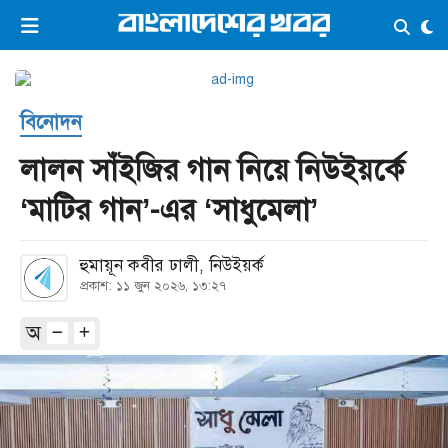
×
ভিডিও
ই-পেপার
লগইন
বিনোদন
প্রচ্ছদ
সর্বশেষ
লালন সাঁইজির গান নিয়ে নিউইয়র্কে
সব বিভাগ
আর্কাইভ
‘মাটির গান’-এর ‘সাধুমেলা’
কনভার্টার
হুমায়ূন কবীর ঢালী, নিউইয়র্ক
প্রকাশ: ১১ জুন ২০২৬, ১৩:২৭
অ