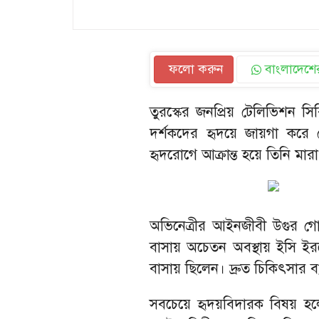
ফলো করুন
বাংলাদেশের
তুরস্কের জনপ্রিয় টেলিভিশন স
দর্শকদের হৃদয়ে জায়গা করে 
হৃদরোগে আক্রান্ত হয়ে তিনি মার
অভিনেত্রীর আইনজীবী উগুর গো
বাসায় অচেতন অবস্থায় ইসি ইর
বাসায় ছিলেন। দ্রুত চিকিৎসার ব্
সবচেয়ে হৃদয়বিদারক বিষয় হল