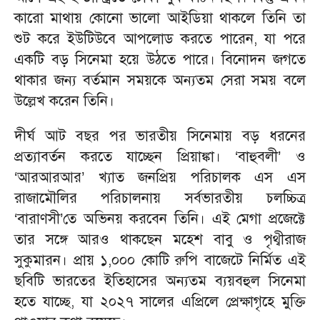
কারো মাথায় কোনো ভালো আইডিয়া থাকলে তিনি তা
শুট করে ইউটিউবে আপলোড করতে পারেন, যা পরে
একটি বড় সিনেমা হয়ে উঠতে পারে। বিনোদন জগতে
থাকার জন্য বর্তমান সময়কে অন্যতম সেরা সময় বলে
উল্লেখ করেন তিনি।
দীর্ঘ আট বছর পর ভারতীয় সিনেমায় বড় ধরনের
প্রত্যাবর্তন করতে যাচ্ছেন প্রিয়াঙ্কা। ‘বাহুবলী’ ও
‘আরআরআর’ খ্যাত জনপ্রিয় পরিচালক এস এস
রাজামৌলির পরিচালনায় সর্বভারতীয় চলচ্চিত্র
‘বারাণসী’তে অভিনয় করবেন তিনি। এই মেগা প্রজেক্টে
তার সঙ্গে আরও থাকছেন মহেশ বাবু ও পৃথ্বীরাজ
সুকুমারন। প্রায় ১,০০০ কোটি রুপি বাজেটে নির্মিত এই
ছবিটি ভারতের ইতিহাসের অন্যতম ব্যয়বহুল সিনেমা
হতে যাচ্ছে, যা ২০২৭ সালের এপ্রিলে প্রেক্ষাগৃহে মুক্তি