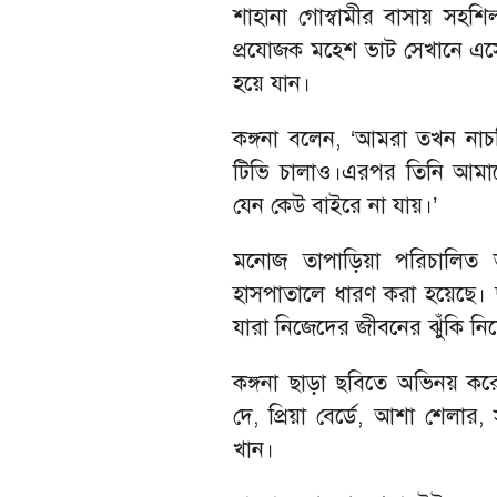
শাহানা গোস্বামীর বাসায় সহশি
প্রযোজক মহেশ ভাট সেখানে এস
হয়ে যান।
কঙ্গনা বলেন, ‘আমরা তখন না
টিভি চালাও।এরপর তিনি আমাদের 
যেন কেউ বাইরে না যায়।’
মনোজ তাপাড়িয়া পরিচালিত 
হাসপাতালে ধারণ করা হয়েছে। ছ
যারা নিজেদের জীবনের ঝুঁকি নি
কঙ্গনা ছাড়া ছবিতে অভিনয় করে
দে, প্রিয়া বের্ডে, আশা শেলার,
খান।