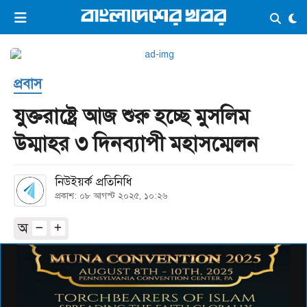
×
ভিডিও
ই-পেপার
লগইন
প্রবাস
প্রচ্ছদ
সর্বশেষ
যুক্তরাষ্ট্রে আজ শুরু হচ্ছে মুসলিম
সব বিভাগ
আর্কাইভ
উম্মাহর ৩ দিনব্যাপী মহাসম্মেলন
কনভার্টার
নিউইয়র্ক প্রতিনিধি
প্রকাশ: ০৮ আগস্ট ২০২৫, ১০:২৬
অ