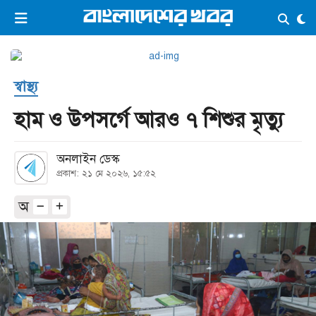
×
ভিডিও
ই-পেপার
লগইন
স্বাস্থ্য
প্রচ্ছদ
সর্বশেষ
হাম ও উপসর্গে আরও ৭ শিশুর মৃত্যু
সব বিভাগ
আর্কাইভ
অনলাইন ডেস্ক
কনভার্টার
প্রকাশ: ২১ মে ২০২৬, ১৫:৫২
অ