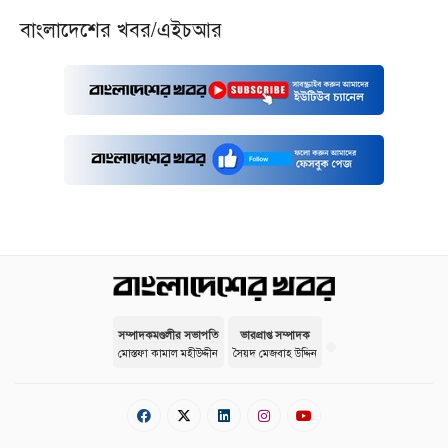
‎বাংলাদেশের খবর/এইচআর
সম্পাদকমণ্ডলীর সভাপতি
ভারপ্রাপ্ত সম্পাদক
মোস্তফা কামাল মহীউদ্দীন
সৈয়দ মেজবাহ উদ্দিন