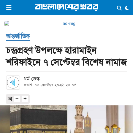
×
ভিডিও
ই-পেপার
লগইন
আন্তর্জাতিক
প্রচ্ছদ
সর্বশেষ
চন্দ্রগ্রহণ উপলক্ষে হারামাইন
সব বিভাগ
আর্কাইভ
শরিফাইনে ৭ সেপ্টেম্বর বিশেষ নামাজ
কনভার্টার
ধর্ম ডেস্ক
প্রকাশ: ০৩ সেপ্টেম্বর ২০২৫, ২০:০৫
অ