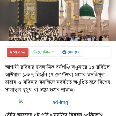
ফলো করুন
হোয়াটসঅ্যাপ
মেসেঞ্জার
আগামী রবিবার ইসলামিক বর্ষপঞ্জি অনুসারে ১৫ রবিউল
আউয়াল ১৪৪৭ হিজরি (৭ সেপ্টেম্বর) মক্কার মসজিদুল
হারাম ও মদিনার মসজিদে নববীতে অনুষ্ঠিত হবে বিশেষ
সালাতুল খুসূফ বা চন্দ্রগ্রহণের নামাজ।
সৌদি আরবের দুই পবিত্র মসজিদ বিষয়ক প্রেসিডেন্সি