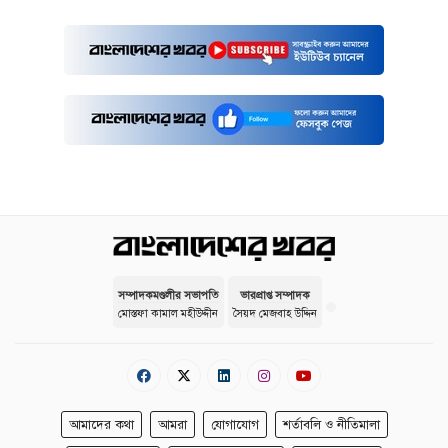
সম্পাদকমণ্ডলীর সভাপতি
ভারপ্রাপ্ত সম্পাদক
মোস্তফা কামাল মহীউদ্দীন
সৈয়দ মেজবাহ উদ্দিন
আমাদের কথা
আমরা
যোগাযোগ
শর্তাবলি ও নীতিমালা