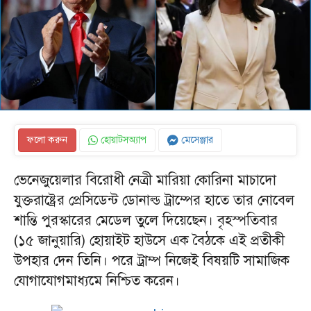
ফলো করুন
হোয়াটসঅ্যাপ
মেসেঞ্জার
ভেনেজুয়েলার বিরোধী নেত্রী মারিয়া কোরিনা মাচাদো
যুক্তরাষ্ট্রের প্রেসিডেন্ট ডোনাল্ড ট্রাম্পের হাতে তার নোবেল
শান্তি পুরস্কারের মেডেল তুলে দিয়েছেন। বৃহস্পতিবার
(১৫ জানুয়ারি) হোয়াইট হাউসে এক বৈঠকে এই প্রতীকী
উপহার দেন তিনি। পরে ট্রাম্প নিজেই বিষয়টি সামাজিক
যোগাযোগমাধ্যমে নিশ্চিত করেন।