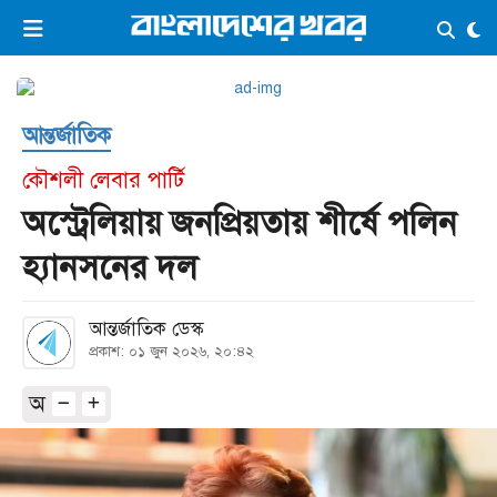
×
ভিডিও
ই-পেপার
লগইন
আন্তর্জাতিক
প্রচ্ছদ
সর্বশেষ
কৌশলী লেবার পার্টি
সব বিভাগ
আর্কাইভ
অস্ট্রেলিয়ায় জনপ্রিয়তায় শীর্ষে পলিন
কনভার্টার
হ্যানসনের দল
আন্তর্জাতিক ডেস্ক
প্রকাশ: ০১ জুন ২০২৬, ২০:৪২
অ