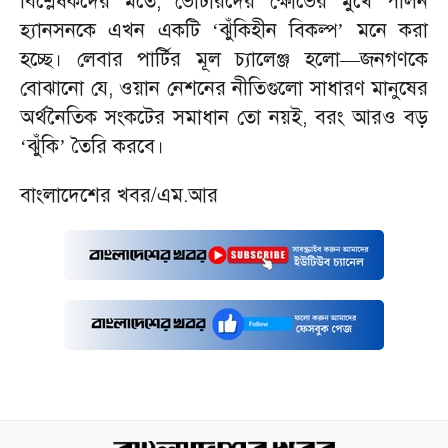
বিশ্লেষকদের মতে, ভোটারদের ক্ষোভের মুখে পলিন
হ্যানসনকে এখন একটি
‘
ঝুঁকিহীন বিকল্প’ মনে করা
হচ্ছে। লেবার পার্টির মূল চ্যালেঞ্জ হলো—জনগণকে
বোঝানো যে, ওয়ান নেশনের নীতিগুলো সাধারণ মানুষের
অর্থনৈতিক সংকটের সমাধান তো নয়ই, বরং আরও বড়
‘
ঝুঁকি’ তৈরি করবে।
বাংলাদেশের খবর/এম.আর