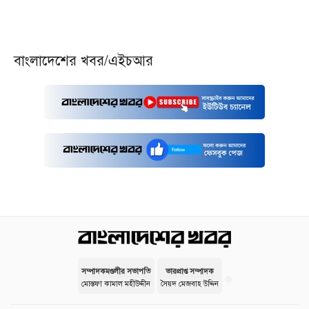
বাংলাদেশের খবর/এইচআর
সম্পাদকমণ্ডলীর সভাপতি
ভারপ্রাপ্ত সম্পাদক
মোস্তফা কামাল মহীউদ্দীন
সৈয়দ মেজবাহ উদ্দিন