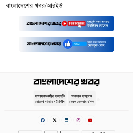
বাংলাদেশের খবর/আরইউ
সম্পাদকমণ্ডলীর সভাপতি
ভারপ্রাপ্ত সম্পাদক
মোস্তফা কামাল মহীউদ্দীন
সৈয়দ মেজবাহ উদ্দিন