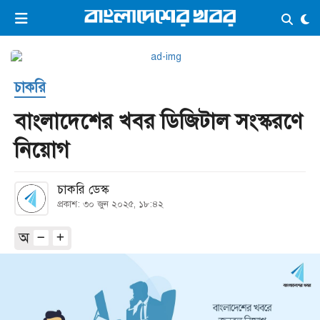
×
ভিডিও
ই-পেপার
লগইন
চাকরি
প্রচ্ছদ
সর্বশেষ
বাংলাদেশের খবর ডিজিটাল সংস্করণে
সব বিভাগ
আর্কাইভ
নিয়োগ
কনভার্টার
চাকরি ডেস্ক
প্রকাশ: ৩০ জুন ২০২৫, ১৮:৪২
অ