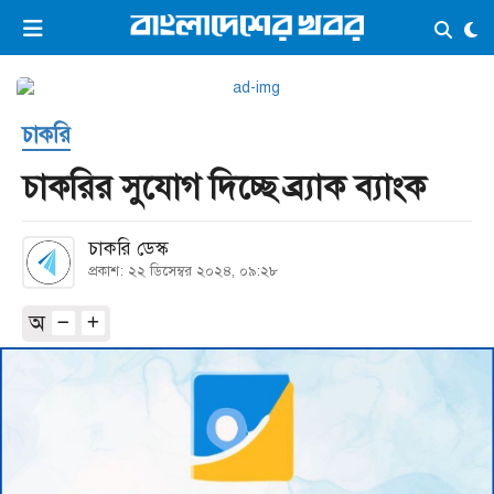
×
ভিডিও
ই-পেপার
লগইন
চাকরি
প্রচ্ছদ
সর্বশেষ
চাকরির সুযোগ দিচ্ছে ব্র্যাক ব্যাংক
সব বিভাগ
আর্কাইভ
চাকরি ডেস্ক
কনভার্টার
প্রকাশ: ২২ ডিসেম্বর ২০২৪, ০৯:২৮
অ