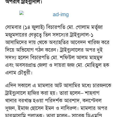
অপরাধ ট্রাইব্যুনাল।
সোমবার (১৪ জুলাই) বিচারপতি মো. গোলাম মর্তূজা
মজুমদারের নেতৃত্বে তিন সদস্যের ট্রাইব্যুনাল-১
আসামিদের দায় থেকে অব্যাহতির আবেদন খারিজ করে
দিয়ে অভিযোগ গঠন করেন। ট্রাইব্যুনালের অপর দুই
সদস্য হলেন বিচারপতি মো. শফিউল আলম মাহমুদ
এবং অবসরপ্রাপ্ত জেলা ও দায়রা জজ মো. মোহিতুল হক
এনাম চৌধুরী।
এদিন সকালে এ মামলার আট আসামির মধ্যে চারজনকে
ট্রাইব্যুনালে হাজির করা হয়। তারা হলেন– শাহবাগ
থানার বরখাস্ত হওয়া পরিদর্শক আরশাদ, কনস্টেবল
সুজন, ইমাজ হোসেন ইমন ও নাসিরুল। মামলার অপর
চারআসামি পলাতক। তারা হলেন– সাবেক ডিএমপি