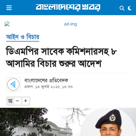
×
ভিডিও
ই-পেপার
লগইন
আইন ও বিচার
প্রচ্ছদ
সর্বশেষ
ডিএমপির সাবেক কমিশনারসহ ৮
সব বিভাগ
আর্কাইভ
আসামির বিচার শুরুর আদেশ
কনভার্টার
বাংলাদেশের প্রতিবেদক
প্রকাশ: ১৪ জুলাই ২০২৫, ১৪:৩৩
অ