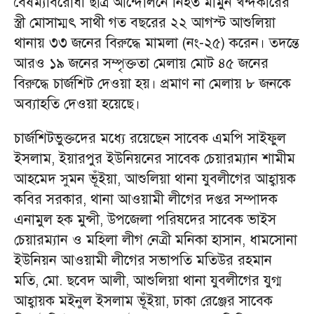
বৈষম্যবিরোধী ছাত্র আন্দোলনে নিহত মামুন খন্দকারের
স্ত্রী মোসাম্মৎ সাথী গত বছরের ২২ আগস্ট আশুলিয়া
থানায় ৩৩ জনের বিরুদ্ধে মামলা (নং-২৫) করেন। তদন্তে
আরও ১৯ জনের সম্পৃক্ততা মেলায় মোট ৪৫ জনের
বিরুদ্ধে চার্জশিট দেওয়া হয়। প্রমাণ না মেলায় ৮ জনকে
অব্যাহতি দেওয়া হয়েছে।
চার্জশিটভুক্তদের মধ্যে রয়েছেন সাবেক এমপি সাইফুল
ইসলাম, ইয়ারপুর ইউনিয়নের সাবেক চেয়ারম্যান শামীম
আহমেদ সুমন ভূঁইয়া, আশুলিয়া থানা যুবলীগের আহ্বায়ক
কবির সরকার, থানা আওয়ামী লীগের দপ্তর সম্পাদক
এনামুল হক মুন্সী, উপজেলা পরিষদের সাবেক ভাইস
চেয়ারম্যান ও মহিলা লীগ নেত্রী মনিকা হাসান, ধামসোনা
ইউনিয়ন আওয়ামী লীগের সভাপতি মতিউর রহমান
মতি, মো. ছবেদ আলী, আশুলিয়া থানা যুবলীগের যুগ্ম
আহ্বায়ক মইনুল ইসলাম ভূঁইয়া, ঢাকা রেঞ্জের সাবেক