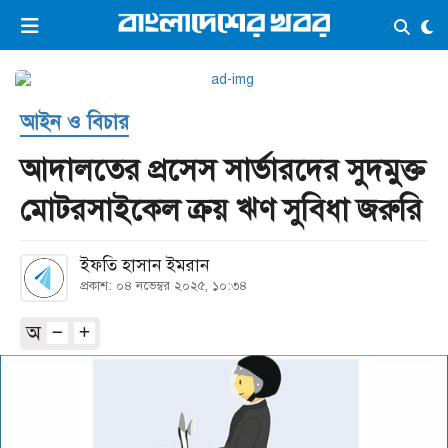
×
ভিডিও
ই-পেপার
লগইন
আইন ও বিচার
প্রচ্ছদ
সর্বশেষ
আদালতের প্রসেস সার্ভারদের সুদমুক্ত
সব বিভাগ
আর্কাইভ
মোটরসাইকেল ক্রয় ঋণ সুবিধা জরুরি
কনভার্টার
ইফতি হাসান ইমরান
প্রকাশ: ০৪ নভেম্বর ২০২৫, ১০:৩৪
অ