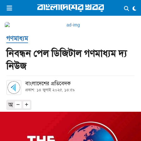
×
ভিডিও
ই-পেপার
লগইন
গণমাধ্যম
প্রচ্ছদ
সর্বশেষ
নিবন্ধন পেল ডিজিটাল গণমাধ্যম দ্য
সব বিভাগ
আর্কাইভ
নিউজ
কনভার্টার
বাংলাদেশের প্রতিবেদক
প্রকাশ: ১৪ জুলাই ২০২৫, ১৪:৫৯
অ