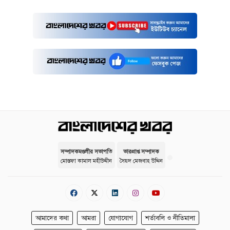
সম্পাদকমণ্ডলীর সভাপতি
ভারপ্রাপ্ত সম্পাদক
মোস্তফা কামাল মহীউদ্দীন
সৈয়দ মেজবাহ উদ্দিন
আমাদের কথা
আমরা
যোগাযোগ
শর্তাবলি ও নীতিমালা