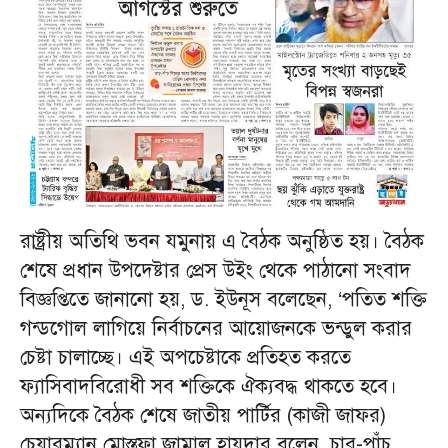
রাষ্ট্রীয় অতিথি ভবন যমুনায় এ বৈঠক অনুষ্ঠিত হয়। বৈঠক
শেষে প্রধান উপদেষ্টার প্রেস উইং থেকে পাঠানো সংবাদ
বিজ্ঞপ্তিতে জানানো হয়, ড. ইউনূস বলেছেন, ‘পতিত শক্তি
গন্ডগোল লাগিয়ে নির্বাচনের আয়োজনকে ভন্ডুল করার
চেষ্টা চালাচ্ছে। এই অপচেষ্টাকে প্রতিহত করতে
ফ্যাসিবাদবিরোধী সব শক্তিকে ঐক্যবদ্ধ থাকতে হবে।
অন্যদিকে বৈঠক শেষে জাতীয় পার্টির (কাজী জাফর)
চেয়ারম্যান মোস্তফা জামাল হায়দার বলেন, চার-পাঁচ