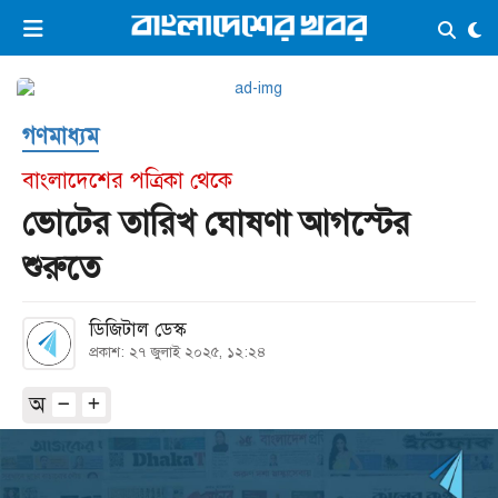
×
ভিডিও
ই-পেপার
লগইন
গণমাধ্যম
প্রচ্ছদ
সর্বশেষ
বাংলাদেশের পত্রিকা থেকে
সব বিভাগ
আর্কাইভ
ভোটের তারিখ ঘোষণা আগস্টের
কনভার্টার
শুরুতে
ডিজিটাল ডেস্ক
প্রকাশ: ২৭ জুলাই ২০২৫, ১২:২৪
অ