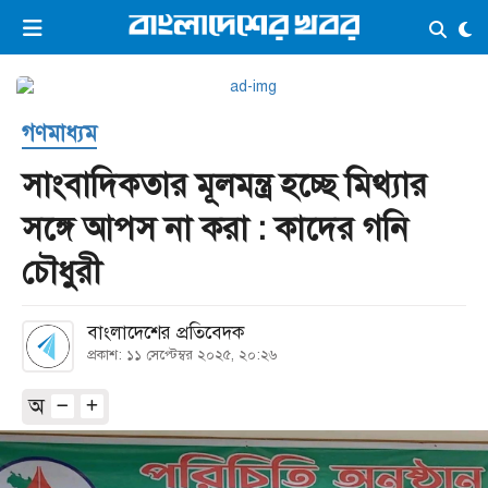
×
ভিডিও
ই-পেপার
লগইন
গণমাধ্যম
প্রচ্ছদ
সর্বশেষ
সাংবাদিকতার মূলমন্ত্র হচ্ছে মিথ্যার
সব বিভাগ
আর্কাইভ
সঙ্গে আপস না করা : কাদের গনি
কনভার্টার
চৌধুরী
বাংলাদেশের প্রতিবেদক
প্রকাশ: ১১ সেপ্টেম্বর ২০২৫, ২০:২৬
অ