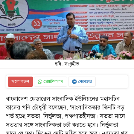
ছবি : সংগৃহীত
ফলো করুন
হোয়াটসঅ্যাপ
মেসেঞ্জার
বাংলাদেশ ফেডারেল সাংবাদিক ইউনিয়নের মহাসচিব
কাদের গনি চৌধুরী বলেছেন, ‘সাংবাদিকতার তিনটি বড়
শর্ত হচ্ছে সততা, নির্ভুলতা, পক্ষপাতহীনতা। সততা মানে
সততার সঙ্গে সাংবাদিকতা চর্চা করতে হবে। নির্ভুলতা
মানে যে তথ্য দিচ্ছেন সেটি সঠিক হতে হবে। ন্যায্যতা খুব