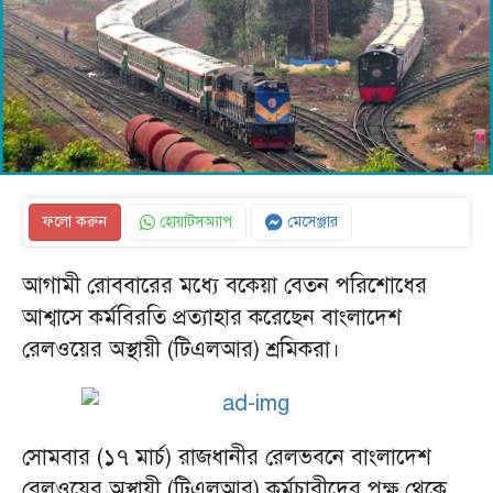
ফলো করুন
হোয়াটসঅ্যাপ
মেসেঞ্জার
আগামী রোববারের মধ্যে বকেয়া বেতন পরিশোধের
আশ্বাসে কর্মবিরতি প্রত্যাহার করেছেন বাংলাদেশ
রেলওয়ের অস্থায়ী (টিএলআর) শ্রমিকরা।
সোমবার (১৭ মার্চ) রাজধানীর রেলভবনে বাংলাদেশ
রেলওয়ের অস্থায়ী (টিএলআর) কর্মচারীদের পক্ষ থেকে