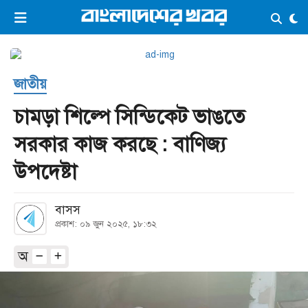
×
ভিডিও
ই-পেপার
লগইন
জাতীয়
প্রচ্ছদ
সর্বশেষ
চামড়া শিল্পে সিন্ডিকেট ভাঙতে
সব বিভাগ
আর্কাইভ
সরকার কাজ করছে : বাণিজ্য
কনভার্টার
উপদেষ্টা
বাসস
প্রকাশ: ০৯ জুন ২০২৫, ১৮:৩২
অ