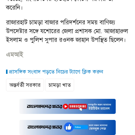
করেনি।
রাজারহাট চামড়া বাজার পরিদর্শনের সময় বাণিজ্য
উপদেষ্টার সঙ্গে যশোরের জেলা প্রশাসক মো. আজাহারুল
ইসলাম ও পুলিশ সুপার রওনক জাহান উপস্থিত ছিলেন।
এমআই
প্রাসঙ্গিক সংবাদ পড়তে নিচের ট্যাগে ক্লিক করুন
অন্তর্বর্তী সরকার
চামড়া খাত