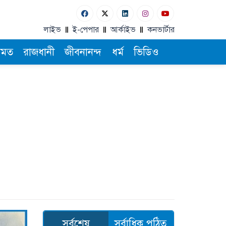
লাইভ
ই-পেপার
আর্কাইভ
কনভার্টার
ামত
রাজধানী
জীবনানন্দ
ধর্ম
ভিডিও
সর্বশেষ
সর্বাধিক পঠিত