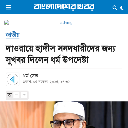
×
ভিডিও
ই-পেপার
লগইন
জাতীয়
প্রচ্ছদ
সর্বশেষ
দাওরায়ে হাদীস সনদধারীদের জন্য
সব বিভাগ
আর্কাইভ
সুখবর দিলেন ধর্ম উপদেষ্টা
কনভার্টার
ধর্ম ডেস্ক
প্রকাশ: ০৫ নভেম্বর ২০২৫, ১৭:৩৫
অ