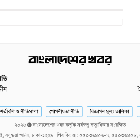
পতি
দীন
শর্তাবলি ও নীতিমালা
গোপনীয়তা নীতি
বিজ্ঞাপন মূল্য তালিকা
২০২৬
বাংলাদেশের খবর কর্তৃক সর্বস্বত্ব স্বত্বাধিকার সংরক্ষিত
লক-ই, বসুন্ধরা আ/এ, ঢাকা-১২২৯। পিএবিএক্স : ৫৫০৩৬৪৫৬-৭, ৫৫০৩৬৪৫৮