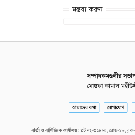
মন্তব্য করুন
সম্পাদকমণ্ডলীর সভা
মোস্তফা কামাল মহীউদ্
আমাদের কথা
যোগাযোগ
বার্তা ও বাণিজ্যিক কার্যালয় :
প্লট নং-৩১৪/এ, রোড-১৮, ব্